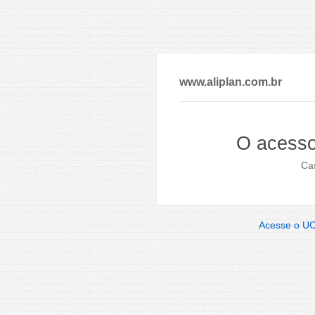
www.aliplan.com.br
O acesso
Cas
Acesse o U