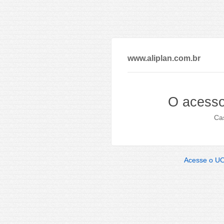
www.aliplan.com.br
O acesso
Cas
Acesse o U